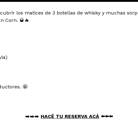
cubrir los matices de 3 botellas de whisky y muchas sorpr
n Corn. 🥃🔥
via)
ductores. 🤩
➡️➡️➡️
HACÉ TU RESERVA ACÁ
⬅️⬅️⬅️